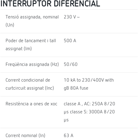
INTERRUPTOR DIFERENCIAL
Tensió assignada, nominal
230 V ~
(Un)
Poder de tancament i tall
500 A
assignat (Im)
Freqüència assignada (Hz)
50/60
Corrent condicional de
10 kA to 230/400V with
curtcircuit assignat (Inc)
gB 80A fuse
Resistència a ones de xoc
classe A , AC: 250A 8/20
μs classe S: 3000A 8/20
μs
Corrent nominal (In)
63 A