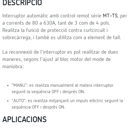
DESCRIPCIÓ
Interruptor automàtic amb control remot sèrie
MT-TS
, per
a corrents de 80 a 630A, tant de 3 com de 4 pols.
Realitza la funció de protecció contra curtcircuit i
sobrecàrrega, i també es utilitza com a element de tall.
La reconnexió de l'interruptor es pot realitzar de dues
maneres, segons l'ajust al bloc motor del mode de
maniobra:
“MANU”: es realitza manualment al mateix interruptor
seguint la seqüència OFF i després ON.
“AUTO”: es realitza mitjançant un impuls elèctric seguint la
seqüència OFF i després ON.
APLICACIONS