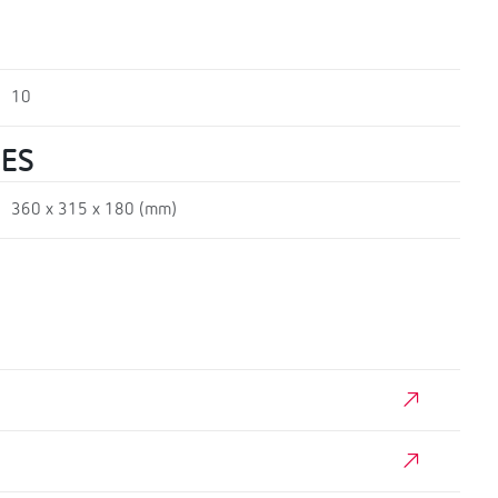
10
UES
360 x 315 x 180 (mm)