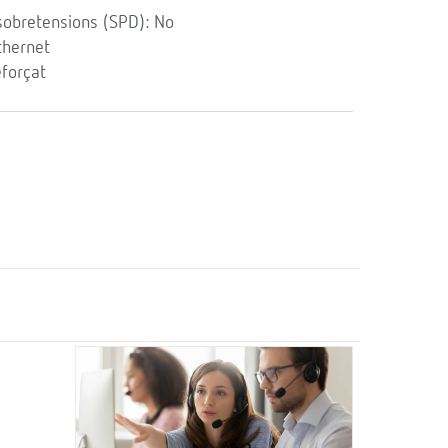
sobretensions (SPD): No
thernet
eforçat