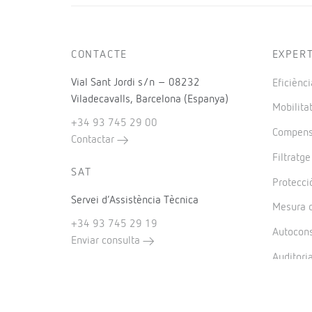
CONTACTE
EXPER
Vial Sant Jordi s/n – 08232
Eficiènci
Viladecavalls, Barcelona (Espanya)
Mobilitat
+34 93 745 29 00
Compensa
Contactar
Filtratg
SAT
Protecció
Servei d’Assistència Tècnica
Mesura d
+34 93 745 29 19
Autocon
Enviar consulta
Auditori