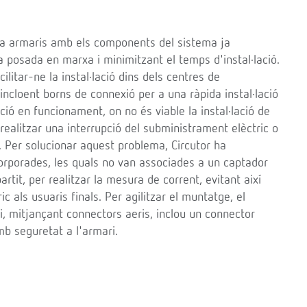
i ha armaris amb els components del sistema ja
seva posada en marxa i minimitzant el temps d'instal·lació.
itar-ne la instal·lació dins dels centres de
incloent borns de connexió per a una ràpida instal·lació
ió en funcionament, on no és viable la instal·lació de
realitzar una interrupció del subministrament elèctric o
s. Per solucionar aquest problema, Circutor ha
rporades, les quals no van associades a un captador
rtit, per realitzar la mesura de corrent, evitant així
c als usuaris finals. Per agilitzar el muntatge, el
ari, mitjançant connectors aeris, inclou un connector
mb seguretat a l'armari.