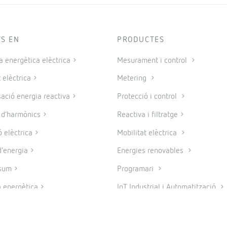
TS EN
PRODUCTES
a energètica elèctrica
Mesurament i control
 elèctrica
Metering
ció energia reactiva
Protecció i control
e d’harmònics
Reactiva i filtratge
 elèctrica
Mobilitat elèctrica
’energia
Energies renovables
sum
Programari
a energètica
IoT Industrial i Automatització