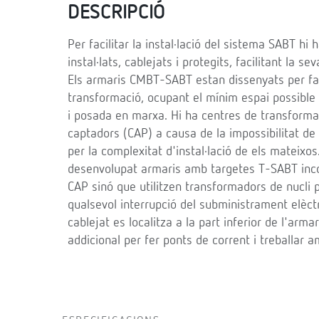
DESCRIPCIÓ
Per facilitar la instal·lació del sistema SABT h
instal·lats, cablejats i protegits, facilitant la 
Els armaris CMBT-SABT estan dissenyats per facil
transformació, ocupant el mínim espai possible 
i posada en marxa. Hi ha centres de transformac
captadors (CAP) a causa de la impossibilitat de 
per la complexitat d'instal·lació de els mateixo
desenvolupat armaris amb targetes T-SABT inco
CAP sinó que utilitzen transformadors de nucli pa
qualsevol interrupció del subministrament elèctri
cablejat es localitza a la part inferior de l'arm
addicional per fer ponts de corrent i treballar a