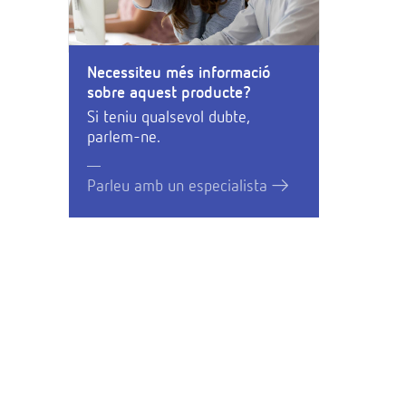
Necessiteu més informació
sobre aquest producte?
Si teniu qualsevol dubte,
parlem-ne.
Parleu amb un especialista