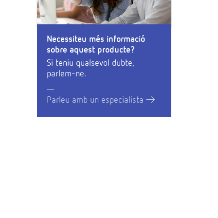
Necessiteu més informació
sobre aquest producte?
Si teniu qualsevol dubte,
parlem-ne.
Parleu amb un especialista