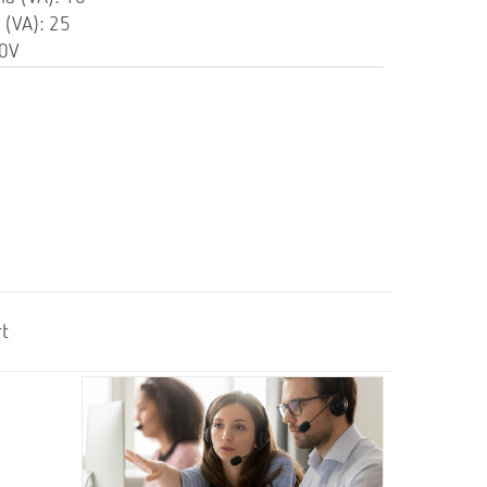
 (VA): 25
0V
t