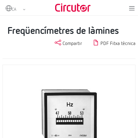
Home
Productes
Mesurament i control
Instrumentació analògica
Freqüencímetres de làmines
Freqüencímetres de làmines
Compartir
PDF Fitxa tècnica