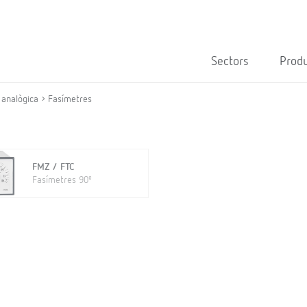
Sectors
Prod
 analògica
Fasímetres
FMZ / FTC
Fasímetres 90º