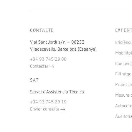
CONTACTE
EXPER
Vial Sant Jordi s/n – 08232
Eficiènci
Viladecavalls, Barcelona (Espanya)
Mobilitat
+34 93 745 29 00
Compensa
Contactar
Filtratg
SAT
Protecció
Servei d’Assistència Tècnica
Mesura d
+34 93 745 29 19
Autocon
Enviar consulta
Auditori