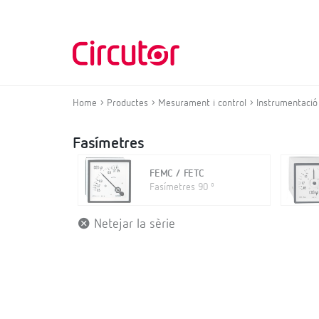
Home
Productes
Mesurament i control
Instrumentació
Fasímetres
FEMC / FETC
Fasímetres 90 º
Netejar la sèrie