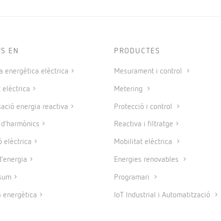
TS EN
PRODUCTES
a energètica elèctrica
Mesurament i control
 elèctrica
Metering
ció energia reactiva
Protecció i control
e d’harmònics
Reactiva i filtratge
 elèctrica
Mobilitat elèctrica
’energia
Energies renovables
sum
Programari
a energètica
IoT Industrial i Automatització