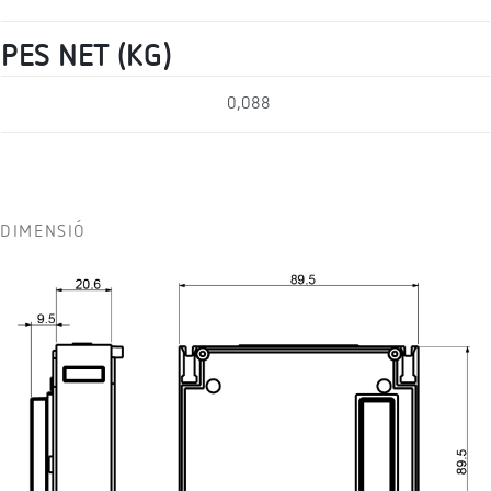
PES NET (KG)
0,088
DIMENSIÓ