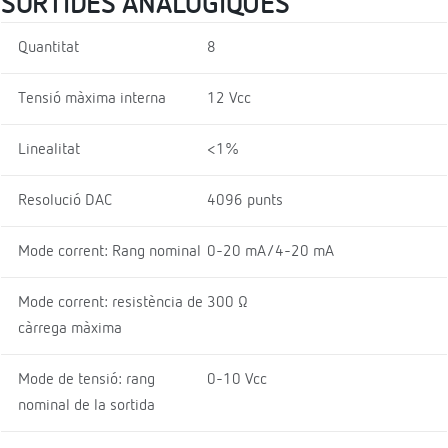
SORTIDES ANALÒGIQUES
Quantitat
8
Tensió màxima interna
12 Vcc
Linealitat
<1%
Resolució DAC
4096 punts
Mode corrent: Rang nominal
0-20 mA/4-20 mA
Mode corrent: resistència de
300 Ω
càrrega màxima
Mode de tensió: rang
0-10 Vcc
nominal de la sortida