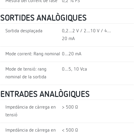
Mesura del corrent de fase
0,2 % FS
SORTIDES ANALÒGIQUES
Sortida desplaçada
0,2…2 V / 2…10 V / 4…
20 mA
Mode corrent: Rang nominal
0…20 mA
Mode de tensió: rang
0…5, 10 Vca
nominal de la sortida
ENTRADES ANALÒGIQUES
Impedància de càrrega en
> 500 Ω
tensió
Impedància de càrrega en
< 500 Ω