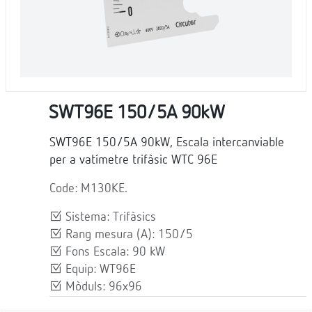
SWT96E 150/5A 90kW
SWT96E 150/5A 90kW, Escala intercanviable
per a vatímetre trifàsic WTC 96E
Code: M130KE.
Sistema: Trifàsics
Rang mesura (A): 150/5
Fons Escala: 90 kW
Equip: WT96E
Mòduls: 96x96