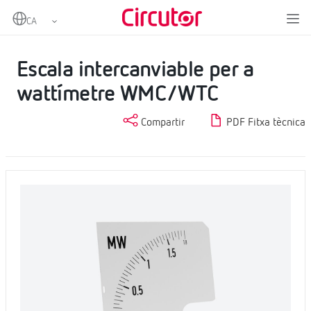
Home
Productes
Instrumentació analògica
Escales
Escala intercanviable per a wattímetre WMC/WTC
Escala intercanviable per a
wattímetre WMC/WTC
Compartir
PDF Fitxa tècnica