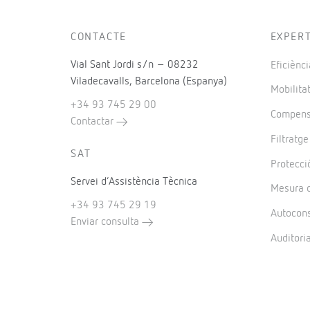
CONTACTE
EXPER
Vial Sant Jordi s/n – 08232
Eficiènci
Viladecavalls, Barcelona (Espanya)
Mobilitat
+34 93 745 29 00
Compensa
Contactar
Filtratg
SAT
Protecció
Servei d’Assistència Tècnica
Mesura d
+34 93 745 29 19
Autocon
Enviar consulta
Auditori