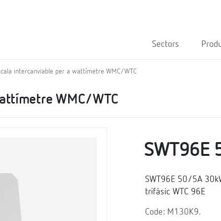
Sectors
Prod
scala intercanviable per a wattímetre WMC/WTC
a wattímetre WMC/WTC
SWT96E 
SWT96E 50/5A 30kW, 
trifàsic WTC 96E
Code: M130K9.