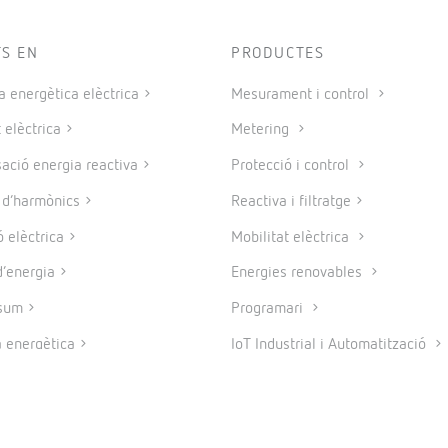
TS EN
PRODUCTES
a energètica elèctrica
Mesurament i control
 elèctrica
Metering
ció energia reactiva
Protecció i control
e d’harmònics
Reactiva i filtratge
 elèctrica
Mobilitat elèctrica
’energia
Energies renovables
sum
Programari
a energètica
IoT Industrial i Automatització