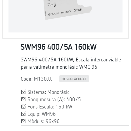
SWM96 400/5A 160kW
SWM96 400/5A 160kW, Escala intercanviable
per a vatímetre monofàsic WMC 96
Code: M130JJ.
DESCATALOGAT
Sistema: Monofàsic
Rang mesura (A): 400/5
Fons Escala: 160 kW
Equip: WM96
Mòduls: 96x96