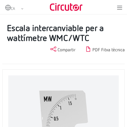
Home
Productes
Instrumentació analògica
Escales
Escala intercanviable per a wattímetre WMC/WTC
Escala intercanviable per a
wattímetre WMC/WTC
Compartir
PDF Fitxa tècnica