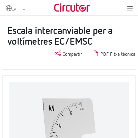
Home
Productes
Instrumentació analògica
Escales
Escala intercanviable per a voltímetres EC/EMSC
Escala intercanviable per a
voltímetres EC/EMSC
Compartir
PDF Fitxa tècnica