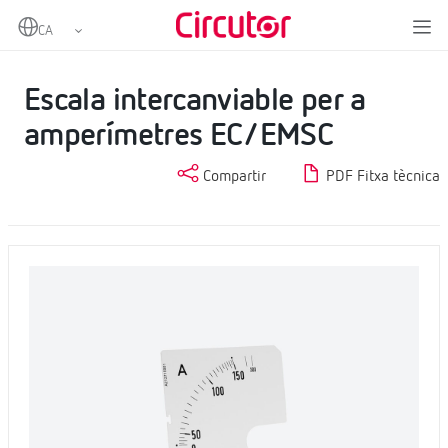
Home
Productes
Instrumentació analògica
Escales
Escala intercanviable per a amperímetres EC/EMSC
Escala intercanviable per a
amperímetres EC/EMSC
Compartir
PDF Fitxa tècnica