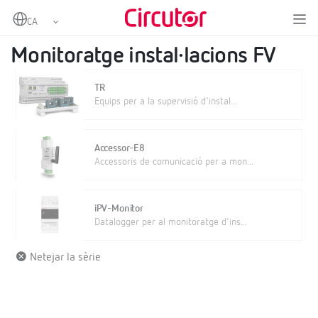
Home
Productes
Energies renovables
Monitoratge instal·lacions FV
Monitoratge instal·lacions FV
TR
Equips per a la supervisió d'instal...
Accessor-E8
Accessoris de comunicació per a mon...
iPV-Monitor
Datalogger per al monitoratge d'ins...
Netejar la sèrie