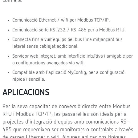
com ara:
Comunicació Ethernet / wifi per Modbus TCP/IP.
Comunicació sèrie RS-232 / RS-485 per a Modbus RTU.
Connecta fins a vuit equips pel bus Line mitjançant bus
lateral sense cablejat addicional.
Servidor web integrat, amb interfície intuïtiva i amigable per
a configuracions avançades via wifi.
Compatible amb l'aplicació MyConfig, per a configuració
ràpida i senzilla.
APLICACIONS
Per la seva capacitat de conversió directa entre Modbus
RTU i Modbus TCP/IP, les passarel·les són ideals per a
projectes d'integració d'equips amb comunicacions RS-
485 que requereixen ser monitorats o controlats a través
de xarxes Ethernet o wifi. Algunes aplicacions típiques