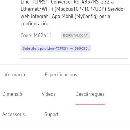
Line-TCPRS1, Conversor RS-485/RS-232 a
Ethernet/Wi-Fi (ModbusTCP/TCP/UDP) Servidor
web integrat i App Mòbil (MyConfig) per a
configuració,
Code: M62411.
DESCATALOGAT
Substituït per:
Line-TCPRS1 — D80030.
Informació
Especificacions
Dimensió
Vídeos
Descàrregues
Accessoris
Suport