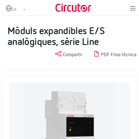
Home
Productes
Datalogger EMS i Embeguts SCADA
Mòduls expandibles E/S analògiques, sèrie Line
Mòduls expandibles E/S
analògiques, sèrie Line
Compartir
PDF Fitxa tècnica