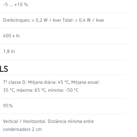
-5 … +10 %
Dielèctriques: < 0,2 W / kvar Total: < 0,4 W / kvar
400 x In
1,8 In
LS
Tª classe D: Mitjana diària: 45 ºC, Mitjana anual:
35 ºC, màxima: 65 ºC, mínima: -50 ºC
95%
Vertical / Horitzontal. Distància mínima entre
condensadors 2 cm