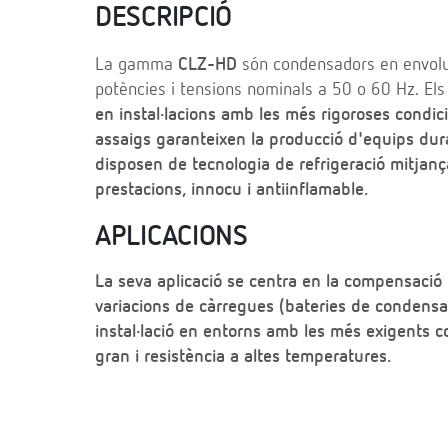
DESCRIPCIÓ
La gamma
CLZ-HD
són condensadors en envolup
potències i tensions nominals a 50 o 60 Hz. E
en instal·lacions amb les més rigoroses condici
assaigs garanteixen la producció d'equips dura
disposen de tecnologia de refrigeració mitjanç
prestacions, innocu i antiinflamable.
APLICACIONS
La seva aplicació se centra en la compensació 
variacions de càrregues (bateries de condensa
instal·lació en entorns amb les més exigents co
gran i resistència a altes temperatures.