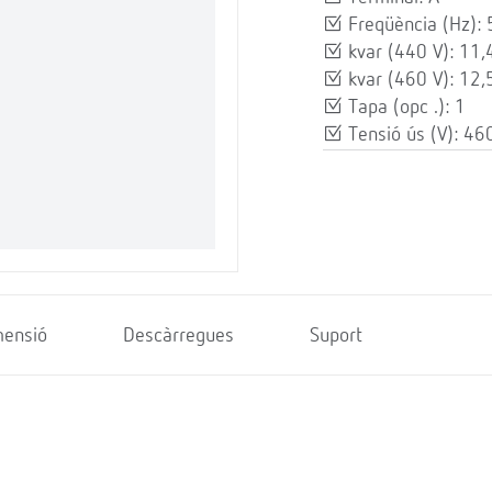
Freqüència (Hz): 
kvar (440 V): 11,
kvar (460 V): 12,
Tapa (opc .): 1
Tensió ús (V): 46
mensió
Descàrregues
Suport