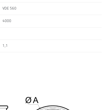
VDE 560
4000
1,1