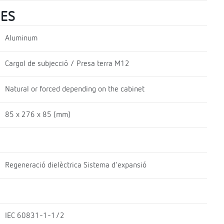
UES
Aluminum
Cargol de subjecció / Presa terra M12
Natural or forced depending on the cabinet
85 x 276 x 85 (mm)
Regeneració dielèctrica Sistema d'expansió
IEC 60831-1-1/2