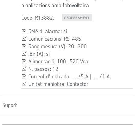
a aplicacions amb fotovoltaica
Code: R13882.
PROPERAMENT
Relé d' alarma: si
Comunicacions: RS-485
Rang mesura (V): 20...300
IΔn (A): si
Alimentació: 100...520 Vca
N. passos: 12
Corrent d' entrada: … /5 A | … /1 A
Unitat maniobra: Contactor
Suport