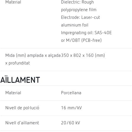
Material
Dielectric: Rough
polypropylene film
Electrode: Laser-cut
aluminium foil
Impregnating oil: SAS-40E
or M/DBT (PCB-free)
Mida (mm) amplada x alçada
350 x 802 x 160 (mm)
x profunditat
AÏLLAMENT
Material
Porcellana
Nivell de pol·lució
16 mm/kV
Nivell d'aïllament
20/60 kV