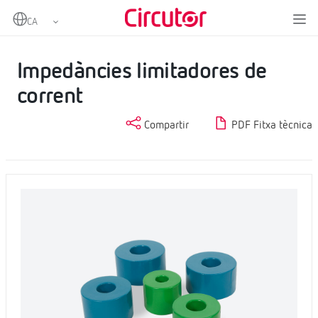
Home
Productes
Bateries de condensadors, maniobra per contactors
Impedàncies limitadores de corrent
Impedàncies limitadores de
corrent
Compartir
PDF Fitxa tècnica