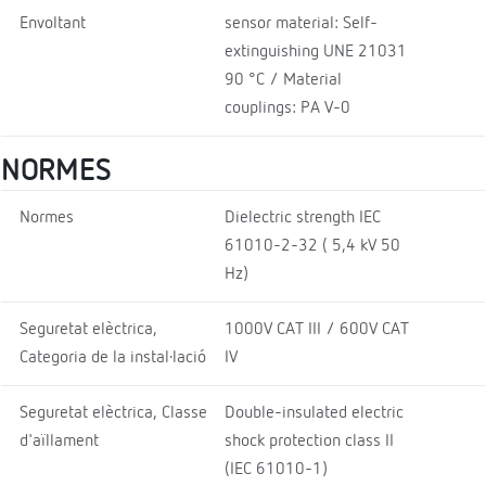
Envoltant
sensor material: Self-
extinguishing UNE 21031
90 °C / Material
couplings: PA V-0
NORMES
Normes
Dielectric strength IEC
61010-2-32 ( 5,4 kV 50
Hz)
Seguretat elèctrica,
1000V CAT III / 600V CAT
Categoria de la instal·lació
IV
Seguretat elèctrica, Classe
Double-insulated electric
d'aïllament
shock protection class II
(IEC 61010-1)