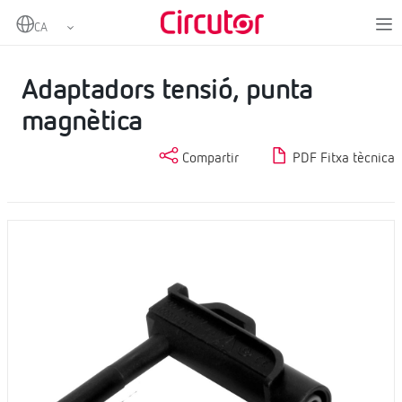
Home
Productes
Analitzadors de xarxes portàtils
Pinces i altres accessoris
Adaptadors tensió, punta magnètica
Adaptadors tensió, punta
magnètica
Compartir
PDF Fitxa tècnica