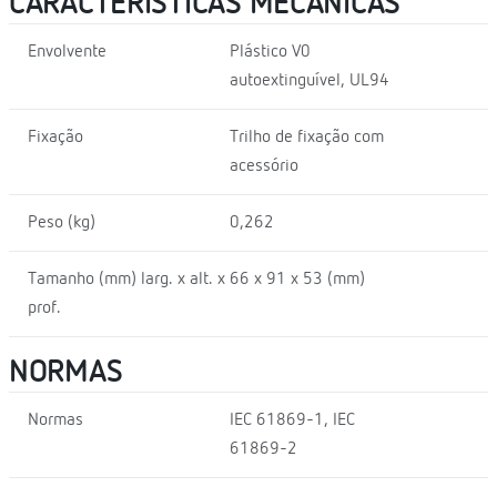
CARACTERÍSTICAS MECÂNICAS
Envolvente
Plástico V0
autoextinguível, UL94
Fixação
Trilho de fixação com
acessório
Peso (kg)
0,262
Tamanho (mm) larg. x alt. x
66 x 91 x 53 (mm)
prof.
NORMAS
Normas
IEC 61869-1, IEC
61869-2