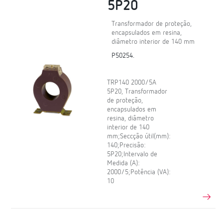
5P20
Transformador de proteção,
encapsulados em resina,
diâmetro interior de 140 mm
P50254.
TRP140 2000/5A
5P20, Transformador
de proteção,
encapsulados em
resina, diâmetro
interior de 140
mm;Seccção útil(mm):
140;Precisão:
5P20;Intervalo de
Medida (A):
2000/5;Potência (VA):
10