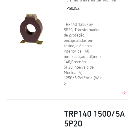
diâmetro interior de 140 mm
P50252.
TRP140 1250/5A
5P20, Transformador
de proteção,
encapsulados em
resina, diâmetro
interior de 140
mm;Seccção útil(mm):
140;Precisão:
5P20;Intervalo de
Medida (A):
1250/5;Potência (VA):
5
TRP140 1500/5A
5P20