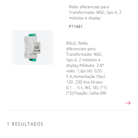
Relés diferenciais para
Transformador WGC, tipo A, 2
módulos e display
P11A61.
RGU2, Relés
diferenciais para
Transformador WGC,
tipo A, 2 módulos e
display;Módulos: 2;Nº
relés: 1;IΔn (A): 0,03 …
5 A;Alimentação (Vac):
120...230 Vca;Atraso:
0,1 … 5 s, INS, SEL (*1)
(*2);Fixação: Calha DIN
1 RESULTADOS