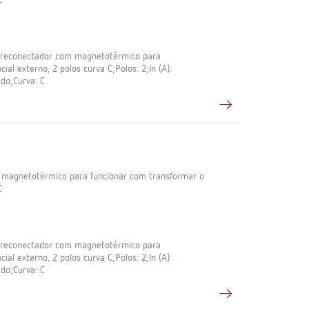
C
l reconectador com magnetotérmico para
ial externo, 2 polos curva C;Polos: 2;In (A):
do;Curva: C
m magnetotérmico para funcionar com transformar o
C
l reconectador com magnetotérmico para
ial externo, 2 polos curva C;Polos: 2;In (A):
do;Curva: C