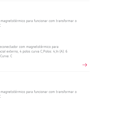
m magnetotérmico para funcionar com transformar o
C
reconectador com magnetotérmico para
ial externo, 4 polos curva C;Polos: 4;In (A): 6
Curva: C
m magnetotérmico para funcionar com transformar o
C