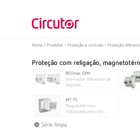
Home
Produtos
Proteção e controlo
Proteção diferenc
Proteção com religação, magnetotérmi
RECmax-CVM
Interruptor diferencial de
reajuste...
MT-TS
Magnetotérmico
motorizado para corr...
Série limpa