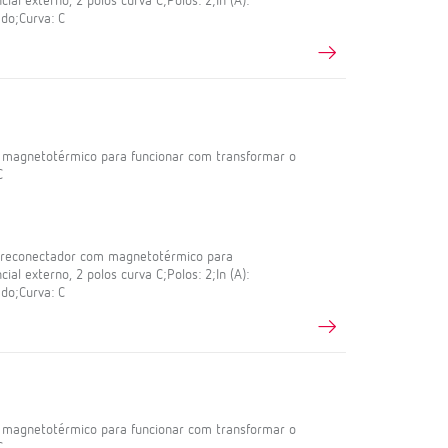
ial externo, 2 polos curva C;Polos: 2;In (A):
do;Curva: C
m magnetotérmico para funcionar com transformar o
C
l reconectador com magnetotérmico para
ial externo, 2 polos curva C;Polos: 2;In (A):
do;Curva: C
m magnetotérmico para funcionar com transformar o