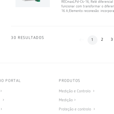
RECmaxLPd-C4-16, Relé diferencia
funcionar com transformar o diferenc
16 A;Elemento reconexão: incorpora
30 RESULTADOS
2
3
1
DO PORTAL
PRODUTOS
Medição e Controlo
s
Medição
Proteção e controlo