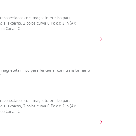
l reconectador com magnetotérmico para
ial externo, 2 polos curva C;Polos: 2;In (A):
do;Curva: C
m magnetotérmico para funcionar com transformar o
C
l reconectador com magnetotérmico para
ial externo, 2 polos curva C;Polos: 2;In (A):
do;Curva: C