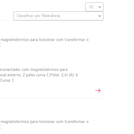
m magnetotérmico para funcionar com transformar o
C
reconectador com magnetotérmico para
ial externo, 2 polos curva C;Polos: 2;In (A): 6
Curva: C
m magnetotérmico para funcionar com transformar o
C