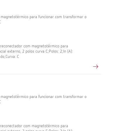
m magnetotérmico para funcionar com transformar o
C
l reconectador com magnetotérmico para
ial externo, 2 polos curva C;Polos: 2;In (A):
do;Curva: C
m magnetotérmico para funcionar com transformar o
C
l reconectador com magnetotérmico para