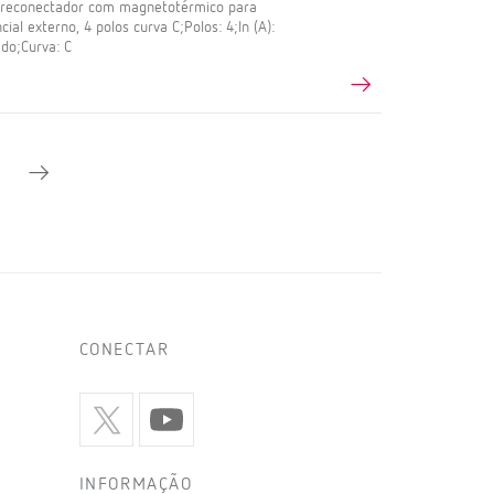
l reconectador com magnetotérmico para
ial externo, 4 polos curva C;Polos: 4;In (A):
do;Curva: C
CONECTAR
INFORMAÇÃO