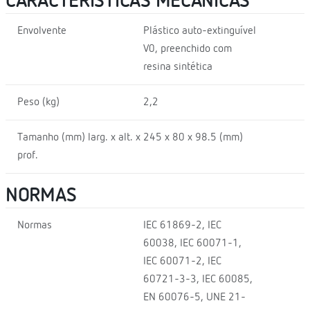
CARACTERÍSTICAS MECÂNICAS
Envolvente
Plástico auto-extinguível
V0, preenchido com
resina sintética
Peso (kg)
2,2
Tamanho (mm) larg. x alt. x
245 x 80 x 98.5 (mm)
prof.
NORMAS
Normas
IEC 61869-2, IEC
60038, IEC 60071-1,
IEC 60071-2, IEC
60721-3-3, IEC 60085,
EN 60076-5, UNE 21-