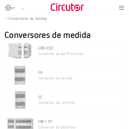
Home
Produtos
Medição e controlo
Instrumentação digital e conversores de medição
Conversores de medida
Conversores de medida
CVE/CCE
Conversor de perfil estreito
CV
Conversor de tensão
CC
Conversor de corrente
CW / CY
Conversor de potência