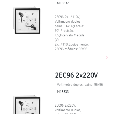
M13832.
2EC96 2x.../110V,
Voltímetro duplos,
painel 96x96;Escala:
90º;Precisão:
1,5;Intervalo Medida
(V):
2x.../110;Equipamento:
2EC96;Módulos: 96x96
2EC96 2x220V
Voltímetro duplos, painel 96x96
M13833.
2EC96 2x220V,
Voltímetro duplos,