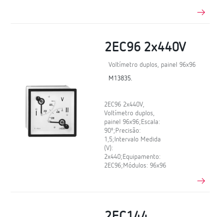
2EC96 2x440V
Voltímetro duplos, painel 96x96
M13835.
2EC96 2x440V,
Voltímetro duplos,
painel 96x96;Escala:
90º;Precisão:
1,5;Intervalo Medida
(V):
2x440;Equipamento:
2EC96;Módulos: 96x96
2EC144