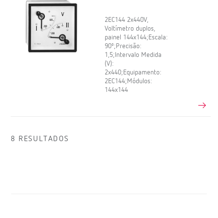
2EC144 2x440V,
Voltímetro duplos,
painel 144x144;Escala:
90º;Precisão:
1,5;Intervalo Medida
(V):
2x440;Equipamento:
2EC144;Módulos:
144x144
8 RESULTADOS