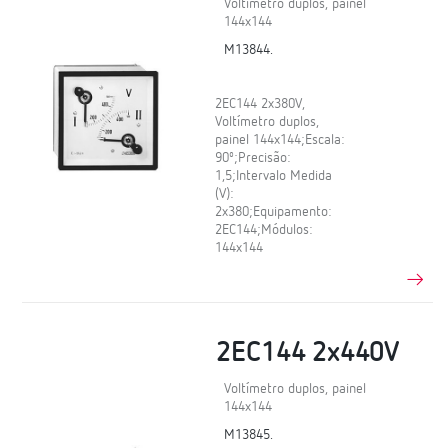
Voltímetro duplos, painel
144x144
M13844.
2EC144 2x380V,
Voltímetro duplos,
painel 144x144;Escala:
90º;Precisão:
1,5;Intervalo Medida
(V):
2x380;Equipamento:
2EC144;Módulos:
144x144
2EC144 2x440V
Voltímetro duplos, painel
144x144
M13845.