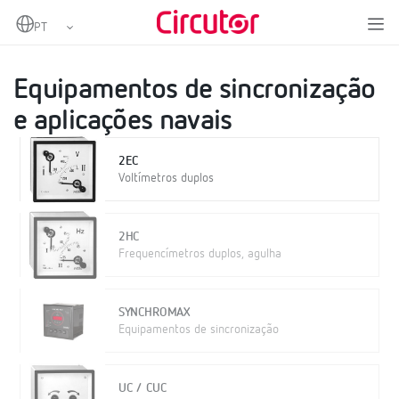
Home
Produtos
Medição e controlo
Instrumentação analógica
Equipamentos de sincronização e aplicações navais
Equipamentos de sincronização
e aplicações navais
2EC
Voltímetros duplos
2HC
Frequencímetros duplos, agulha
SYNCHROMAX
Equipamentos de sincronização
UC / CUC