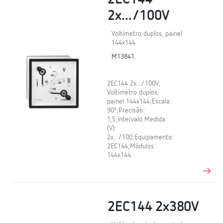
2x.../100V
Voltímetro duplos, painel
144x144
M13841.
2EC144 2x.../100V,
Voltímetro duplos,
painel 144x144;Escala:
90º;Precisão:
1,5;Intervalo Medida
(V):
2x.../100;Equipamento:
2EC144;Módulos:
144x144
2EC144 2x380V