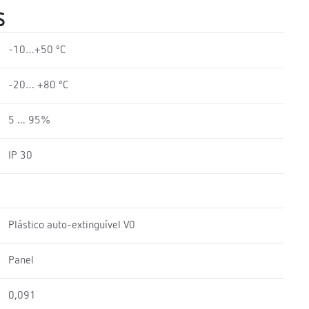
S
-10…+50 ºC
-20… +80 ºC
5 ... 95%
IP 30
Plástico auto-extinguível V0
Panel
0,091