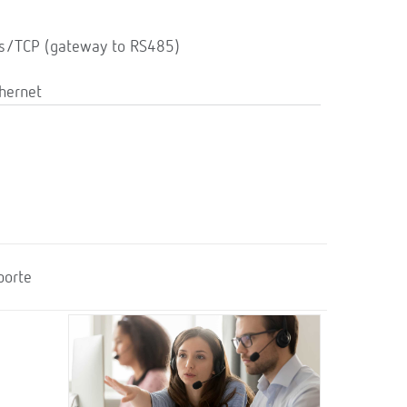
s/TCP (gateway to RS485)
hernet
porte