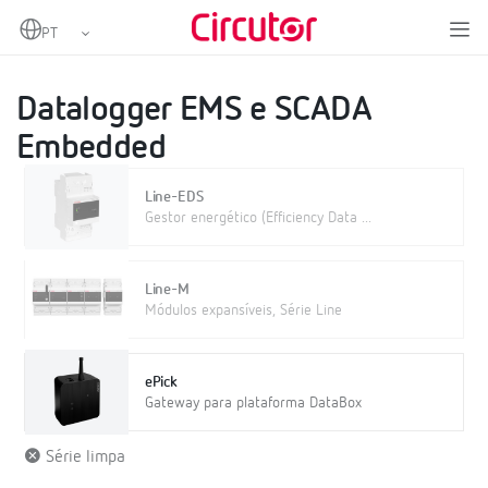
Home
Produtos
IoT Industrial e Automação
Datalogger EMS e SCADA Embedded
Datalogger EMS e SCADA
Embedded
Line-EDS
Gestor energético (Efficiency Data ...
Line-M
Módulos expansíveis, Série Line
ePick
Gateway para plataforma DataBox
Série limpa