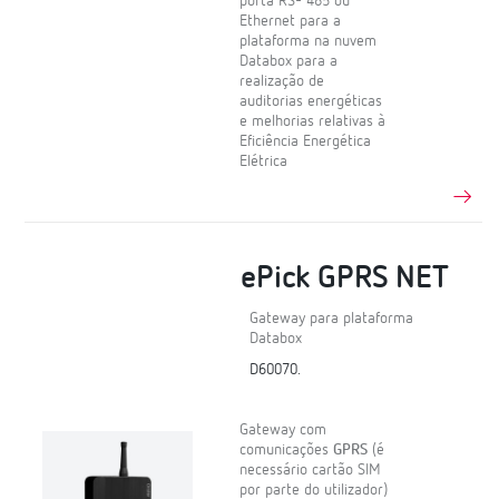
porta RS- 485 ou
Ethernet para a
plataforma na nuvem
Databox para a
realização de
auditorias energéticas
e melhorias relativas à
Eficiência Energética
Elétrica
ePick GPRS NET
Gateway para plataforma
Databox
D60070.
Gateway com
comunicações
GPRS
(é
necessário cartão SIM
por parte do utilizador)