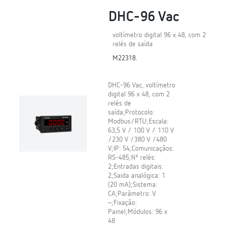
DHC-96 Vac
voltímetro digital 96 x 48, com 2
relés de saída
M22318.
DHC-96 Vac, voltímetro
digital 96 x 48, com 2
relés de
saída;Protocolo:
Modbus/RTU;Escala:
63,5 V / 100 V / 110 V
/230 V /380 V /480
V;IP: 54;Comunicaçãos:
RS-485;Nº relés:
2;Entradas digitais:
2;Saida analógica: 1
(20 mA);Sistema:
CA;Parâmetro: V
~;Fixação:
Painel;Módulos: 96 x
48