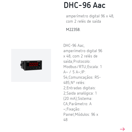
DHC-96 Aac
amperímetro digital 96 x 48,
com 2 relés de saída
M22358.
DHC-96 Aac,
amperímetro digital 96
x 48, com 2 relés de
saída;Protocolo:
Modbus/RTU;Escala: 1
A~ / 5 A~;IP:
54;Comunicaçãos: RS-
485;Nº relés:
2;Entradas digitais:
2;Saida analógica: 1
(20 mA);Sistema:
CA;Parâmetro: A
~;Fixação:
Painel;Módulos: 96 x
48