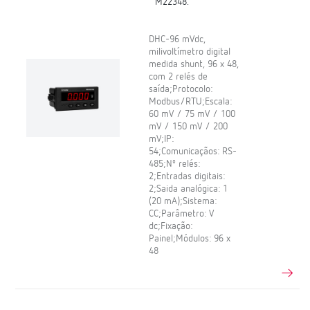
M22348.
DHC-96 mVdc,
milivoltímetro digital
medida shunt, 96 x 48,
com 2 relés de
saída;Protocolo:
Modbus/RTU;Escala:
60 mV / 75 mV / 100
mV / 150 mV / 200
mV;IP:
54;Comunicaçãos: RS-
485;Nº relés:
2;Entradas digitais:
2;Saida analógica: 1
(20 mA);Sistema:
CC;Parâmetro: V
dc;Fixação:
Painel;Módulos: 96 x
48