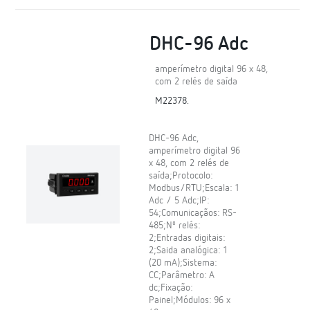
DHC-96 Adc
amperímetro digital 96 x 48,
com 2 relés de saída
M22378.
DHC-96 Adc,
amperímetro digital 96
x 48, com 2 relés de
saída;Protocolo:
Modbus/RTU;Escala: 1
Adc / 5 Adc;IP:
54;Comunicaçãos: RS-
485;Nº relés:
2;Entradas digitais:
2;Saida analógica: 1
(20 mA);Sistema:
CC;Parâmetro: A
dc;Fixação:
Painel;Módulos: 96 x