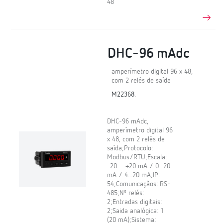
48
DHC-96 mAdc
amperímetro digital 96 x 48,
com 2 relés de saída
M22368.
DHC-96 mAdc,
amperímetro digital 96
x 48, com 2 relés de
saída;Protocolo:
Modbus/RTU;Escala:
-20 ... +20 mA / 0...20
mA / 4...20 mA;IP:
54;Comunicaçãos: RS-
485;Nº relés:
2;Entradas digitais:
2;Saida analógica: 1
(20 mA);Sistema: