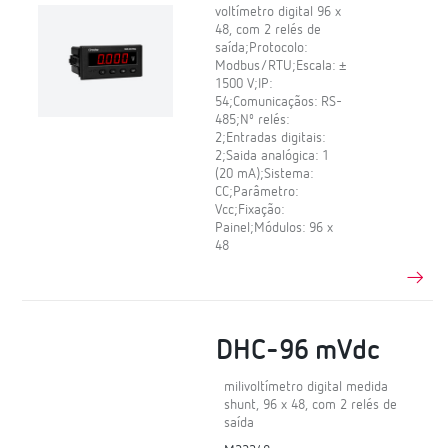
voltímetro digital 96 x
48, com 2 relés de
saída;Protocolo:
Modbus/RTU;Escala: ±
1500 V;IP:
54;Comunicaçãos: RS-
485;Nº relés:
2;Entradas digitais:
2;Saida analógica: 1
(20 mA);Sistema:
CC;Parâmetro:
Vcc;Fixação:
Painel;Módulos: 96 x
48
DHC-96 mVdc
milivoltímetro digital medida
shunt, 96 x 48, com 2 relés de
saída