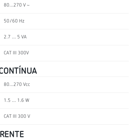
80…270 V ~
50/60 Hz
2.7 … 5 VA
CAT III 300V
 CONTÍNUA
80…270 Vcc
1.5 … 1.6 W
CAT III 300 V
RRENTE