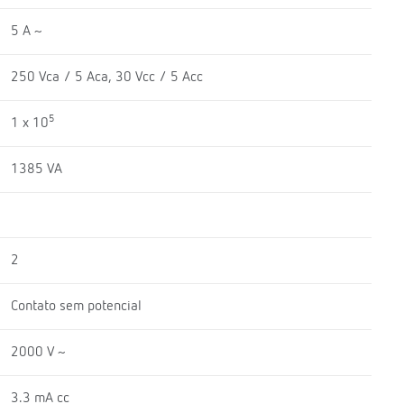
5 A ~
250 Vca / 5 Aca, 30 Vcc / 5 Acc
5
1 x 10
1385 VA
2
Contato sem potencial
2000 V ~
3.3 mA cc