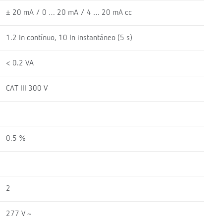
± 20 mA / 0 … 20 mA / 4 … 20 mA cc
1.2 In contínuo, 10 In instantáneo (5 s)
< 0.2 VA
CAT III 300 V
0.5 %
2
277 V ~