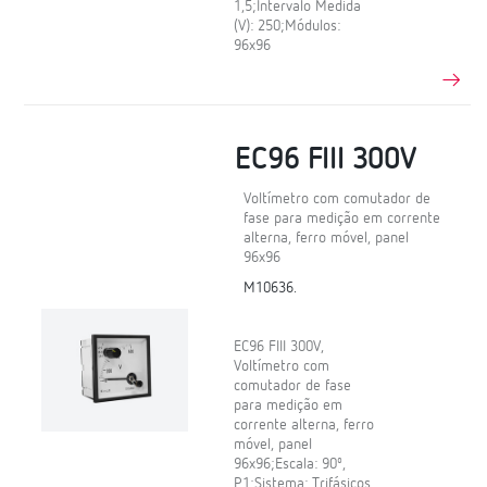
1,5;Intervalo Medida
(V): 250;Módulos:
96x96
EC96 FIII 300V
Voltímetro com comutador de
fase para medição em corrente
alterna, ferro móvel, panel
96x96
M10636.
EC96 FIII 300V,
Voltímetro com
comutador de fase
para medição em
corrente alterna, ferro
móvel, panel
96x96;Escala: 90º,
P1;Sistema: Trifásicos