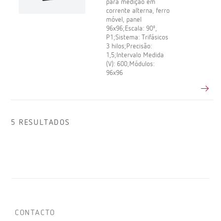
para medição em
corrente alterna, ferro
móvel, panel
96x96;Escala: 90º,
P1;Sistema: Trifásicos
3 hilos;Precisão:
1,5;Intervalo Medida
(V): 600;Módulos:
96x96
5 RESULTADOS
CONTACTO