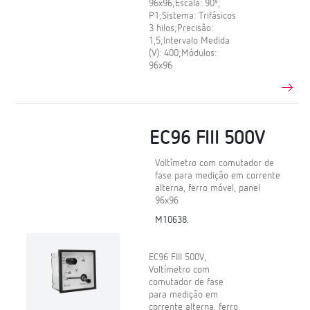
96x96;Escala: 90º,
P1;Sistema: Trifásicos
3 hilos;Precisão:
1,5;Intervalo Medida
(V): 400;Módulos:
96x96
EC96 FIII 500V
Voltímetro com comutador de
fase para medição em corrente
alterna, ferro móvel, panel
96x96
M10638.
EC96 FIII 500V,
Voltímetro com
comutador de fase
para medição em
corrente alterna, ferro