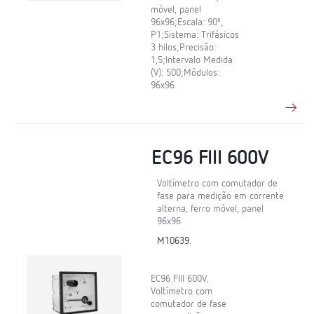
móvel, panel
96x96;Escala: 90º,
P1;Sistema: Trifásicos
3 hilos;Precisão:
1,5;Intervalo Medida
(V): 500;Módulos:
96x96
EC96 FIII 600V
Voltímetro com comutador de
fase para medição em corrente
alterna, ferro móvel, panel
96x96
M10639.
EC96 FIII 600V,
Voltímetro com
comutador de fase