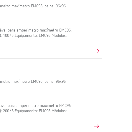
ímetro maxímetro EMC96, painel 96x96
iável para amperímetro maxímetro EMC96,
A): 100/5;Equipamento: EMC96;Módulos:
ímetro maxímetro EMC96, painel 96x96
iável para amperímetro maxímetro EMC96,
A): 200/5;Equipamento: EMC96;Módulos: