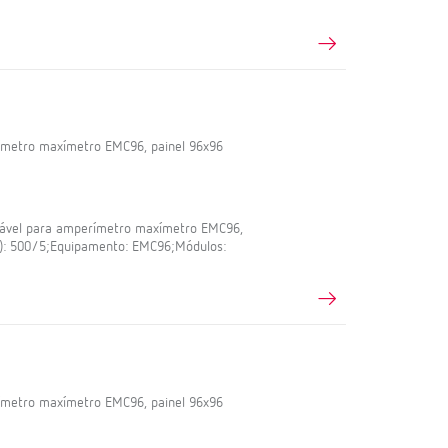
ímetro maxímetro EMC96, painel 96x96
iável para amperímetro maxímetro EMC96,
A): 500/5;Equipamento: EMC96;Módulos:
ímetro maxímetro EMC96, painel 96x96