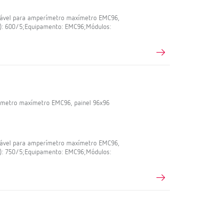
iável para amperímetro maxímetro EMC96,
A): 600/5;Equipamento: EMC96;Módulos:
ímetro maxímetro EMC96, painel 96x96
iável para amperímetro maxímetro EMC96,
A): 750/5;Equipamento: EMC96;Módulos: