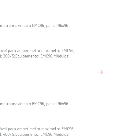
ímetro maxímetro EMC96, painel 96x96
iável para amperímetro maxímetro EMC96,
A): 300/5;Equipamento: EMC96;Módulos:
ímetro maxímetro EMC96, painel 96x96
iável para amperímetro maxímetro EMC96,
A): 400/5;Equipamento: EMC96;Módulos: