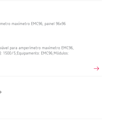
ímetro maxímetro EMC96, painel 96x96
biável para amperímetro maxímetro EMC96,
(A): 1500/5;Equipamento: EMC96;Módulos: