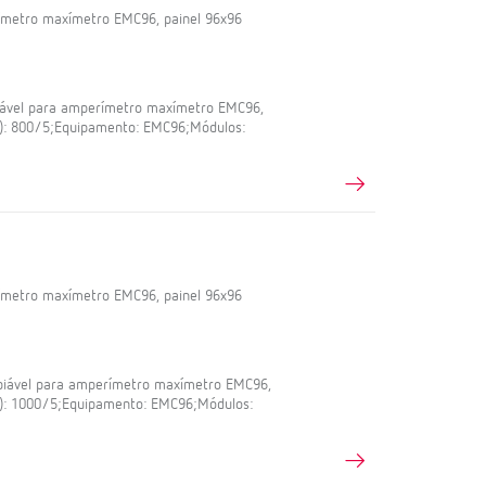
ímetro maxímetro EMC96, painel 96x96
iável para amperímetro maxímetro EMC96,
A): 800/5;Equipamento: EMC96;Módulos:
ímetro maxímetro EMC96, painel 96x96
biável para amperímetro maxímetro EMC96,
(A): 1000/5;Equipamento: EMC96;Módulos: