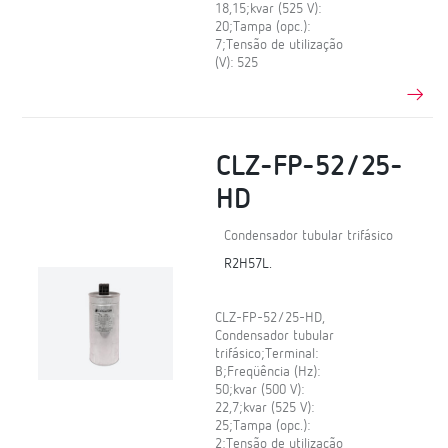
18,15;kvar (525 V):
20;Tampa (opc.):
7;Tensão de utilização
(V): 525
CLZ-FP-52/25-
HD
Condensador tubular trifásico
R2H57L.
CLZ-FP-52/25-HD,
Condensador tubular
trifásico;Terminal:
B;Freqüência (Hz):
50;kvar (500 V):
22,7;kvar (525 V):
25;Tampa (opc.):
2;Tensão de utilização