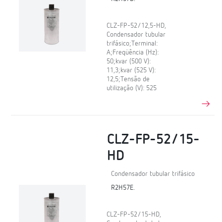
CLZ-FP-52/12,5-HD,
Condensador tubular
trifásico;Terminal:
A;Freqüência (Hz):
50;kvar (500 V):
11,3;kvar (525 V):
12,5;Tensão de
utilização (V): 525
CLZ-FP-52/15-
HD
Condensador tubular trifásico
R2H57E.
CLZ-FP-52/15-HD,