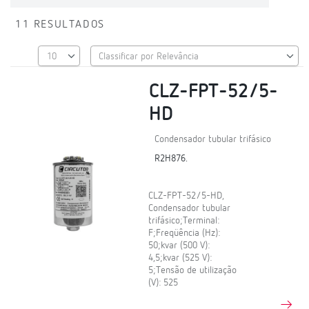
11 RESULTADOS
CLZ-FPT-52/5-
HD
Condensador tubular trifásico
R2H876.
CLZ-FPT-52/5-HD,
Condensador tubular
trifásico;Terminal:
F;Freqüência (Hz):
50;kvar (500 V):
4,5;kvar (525 V):
5;Tensão de utilização
(V): 525