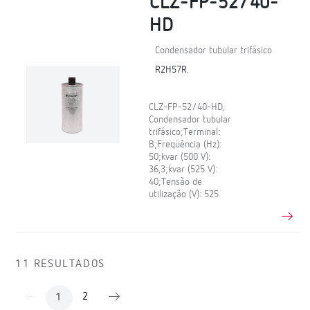
CLZ-FP-52/40-
HD
Condensador tubular trifásico
R2H57R.
CLZ-FP-52/40-HD,
Condensador tubular
trifásico;Terminal:
B;Freqüência (Hz):
50;kvar (500 V):
36,3;kvar (525 V):
40;Tensão de
utilização (V): 525
11 RESULTADOS
2
1