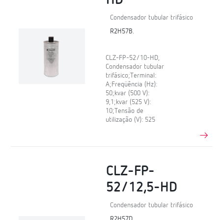
HD
Condensador tubular trifásico
R2H57B.
CLZ-FP-52/10-HD,
Condensador tubular
trifásico;Terminal:
A;Freqüência (Hz):
50;kvar (500 V):
9,1;kvar (525 V):
10;Tensão de
utilização (V): 525
CLZ-FP-
52/12,5-HD
Condensador tubular trifásico
R2H57D.