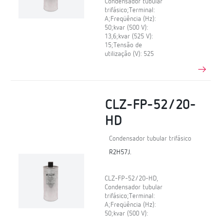
Condensador tubular
trifásico;Terminal:
A;Freqüência (Hz):
50;kvar (500 V):
13,6;kvar (525 V):
15;Tensão de
utilização (V): 525
CLZ-FP-52/20-
HD
Condensador tubular trifásico
R2H57J.
CLZ-FP-52/20-HD,
Condensador tubular
trifásico;Terminal:
A;Freqüência (Hz):
50;kvar (500 V):