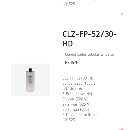
(V): 525
CLZ-FP-52/30-
HD
Condensador tubular trifásico
R2H57N.
CLZ-FP-52/30-HD,
Condensador tubular
trifásico;Terminal:
B;Freqüência (Hz):
50;kvar (500 V):
27,2;kvar (525 V):
30;Tampa (opc.):
2;Tensão de utilização
(V): 525