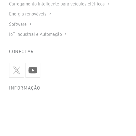
Carregamento Inteligente para veículos elétricos
Energia renováveis
Software
IoT Industrial e Automação
CONECTAR
INFORMAÇÃO
Política de privacidade
Política de cookies
Utilização de redes sociais
Condições gerais de venda