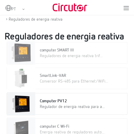
Home
Produtos
Compensação de energia reactiva e filtragem de harmónicas
Reguladores de energia reativa
Reguladores de energia reativa
computer SMART III
Reguladores de energia reativa trif...
SmartLink-VAR
Conversor RS-485 para Ethernet/WiFi...
Computer PV12
Regulador de energia reativa para a...
computer C Wi-Fi
Energia reativa de reguladores auto...