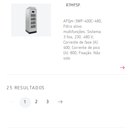
R7MF5P.
AFQm-3WP-400C-480,
Filtro ativo
multifunções; Sistema:
3 fios, 230...480 V;
Corrente de fase (A):
400; Corrente de pico
(A): 800; Fixação: Não
solo
25 RESULTADOS
2
3
1