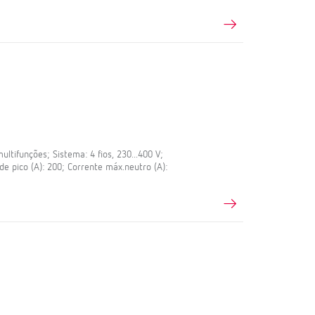
tifunções; Sistema: 4 fios, 230...400 V;
de pico (A): 200; Corrente máx.neutro (A):