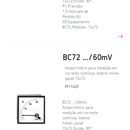
72x72;Escala: 90º ,
P1;Precisão:
1,5;Intervalo de
Medida (A):
60;Equipamento:
BC72;Módulos: 72x72
BC72 .../60mV
Amperímetro para medição em
corrente contínua, bobina móvel,
panel 72x72
M11420.
BC72 .../60mV,
Amperímetro para
medição em corrente
contínua, bobina
móvel, panel
72x72;Escala: 90º ,