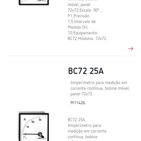
móvel, panel
72x72;Escala: 90º ,
P1;Precisão:
1,5;Intervalo de
Medida (A):
10;Equipamento:
BC72;Módulos: 72x72
BC72 25A
Amperímetro para medição em
corrente contínua, bobina móvel,
panel 72x72
M11426.
BC72 25A,
Amperímetro para
medição em corrente
contínua, bobina