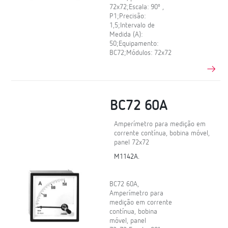
72x72;Escala: 90º ,
P1;Precisão:
1,5;Intervalo de
Medida (A):
50;Equipamento:
BC72;Módulos: 72x72
BC72 60A
Amperímetro para medição em
corrente contínua, bobina móvel,
panel 72x72
M1142A.
BC72 60A,
Amperímetro para
medição em corrente
contínua, bobina
móvel, panel