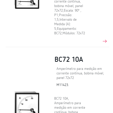
corrente contínua,
bobina móvel, panel
72x72;Escala: 90º ,
P1;Precisão:
1,5;Intervalo de
Medida (A):
5;Equipamento:
BC72;Módulos: 72x72
BC72 10A
Amperímetro para medição em
corrente contínua, bobina móvel,
panel 72x72
M11423.
BC72 10A,
Amperímetro para
medição em corrente
contínua, bobina