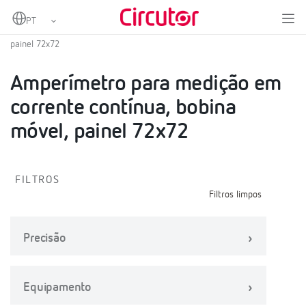
Home
Produtos
Amperímetros CC
Amperímetro para medição em corrente contínua, bobina móvel,
painel 72x72
Amperímetro para medição em
corrente contínua, bobina
móvel, painel 72x72
FILTROS
Filtros limpos
Precisão
Equipamento