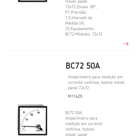
móvel, panel
72x72;Escala: 90º ,
P1;Precisão:
1,5;Intervalo de
Medida (A):
25;Equipamento:
BC72;Módulos: 72x72
BC72 50A
Amperímetro para medição em
corrente contínua, bobina móvel,
panel 72x72
M11429.
BC72 50A,
Amperímetro para
medição em corrente
contínua, bobina
móvel, panel