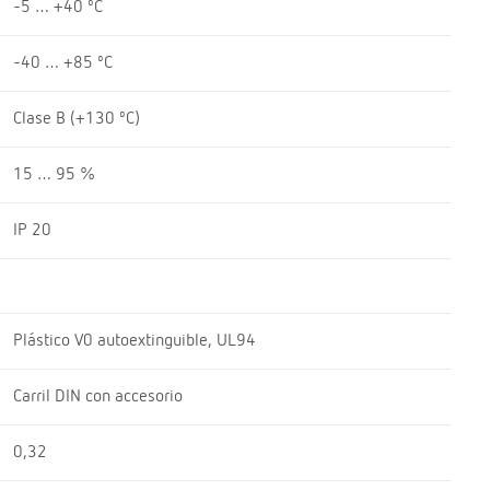
-5 … +40 ºC
-40 … +85 ºC
Clase B (+130 ºC)
15 … 95 %
IP 20
Plástico V0 autoextinguible, UL94
Carril DIN con accesorio
0,32