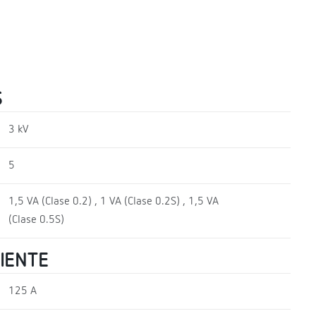
S
3 kV
5
1,5 VA (Clase 0.2) , 1 VA (Clase 0.2S) , 1,5 VA
(Clase 0.5S)
RIENTE
125 A