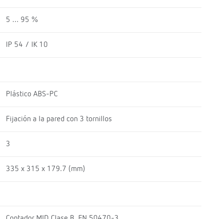
5 … 95 %
IP 54 / IK 10
Plástico ABS-PC
Fijación a la pared con 3 tornillos
3
335 x 315 x 179.7 (mm)
Contador MID Clase B, EN 50470-3