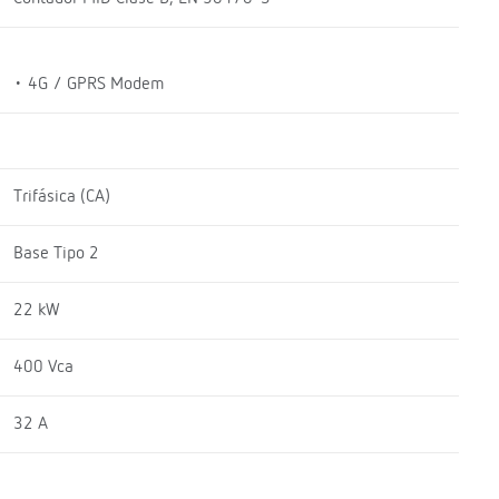
• 4G / GPRS Modem
Trifásica (CA)
Base Tipo 2
22 kW
400 Vca
32 A