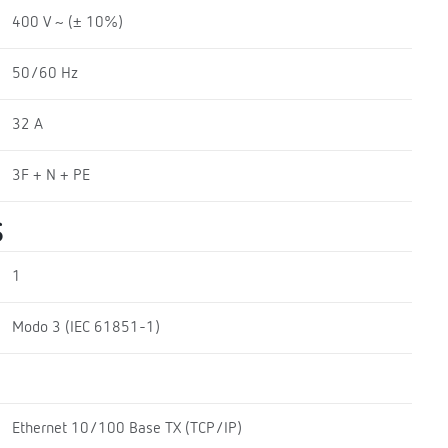
400 V ~ (± 10%)
50/60 Hz
32 A
3F + N + PE
S
1
Modo 3 (IEC 61851-1)
Ethernet 10/100 Base TX (TCP/IP)