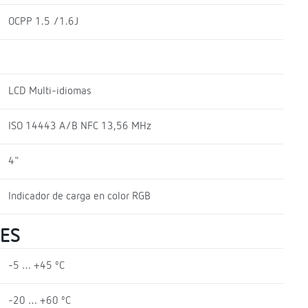
OCPP 1.5 /1.6J
LCD Multi-idiomas
ISO 14443 A/B NFC 13,56 MHz
4"
Indicador de carga en color RGB
LES
-5 … +45 ºC
-20 … +60 ºC