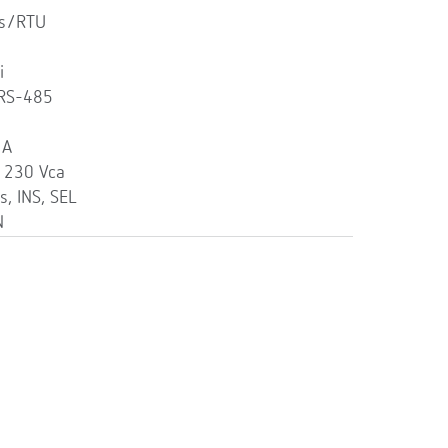
us/RTU
i
 RS-485
 A
: 230 Vca
s, INS, SEL
N