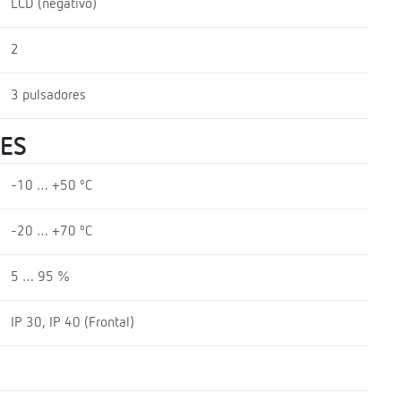
LCD (negativo)
2
3 pulsadores
LES
-10 … +50 ºC
-20 … +70 ºC
5 … 95 %
IP 30, IP 40 (Frontal)