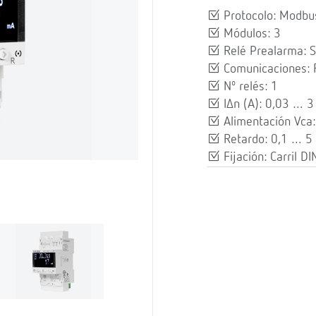
Protocolo: Modb
Módulos: 3
Relé Prealarma: S
Comunicaciones:
Nº relés: 1
IΔn (A): 0,03 … 3
Alimentación Vca
Retardo: 0,1 … 5 
Fijación: Carril DI