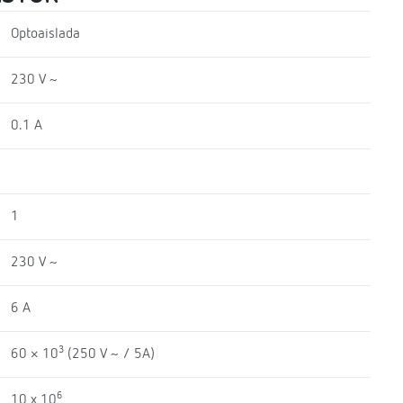
Optoaislada
230 V ~
0.1 A
1
230 V ~
6 A
3
60 × 10
(250 V ~ / 5A)
6
10 x 10