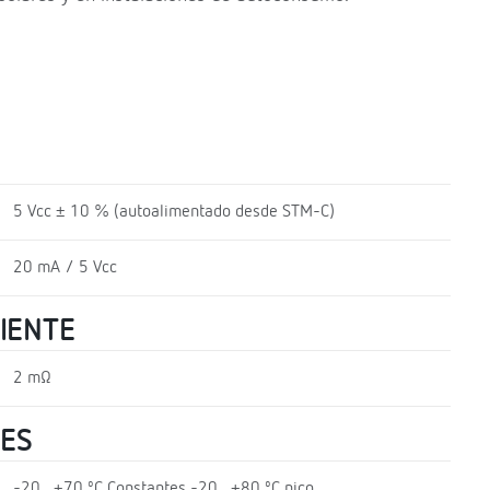
5 Vcc ± 10 % (autoalimentado desde STM-C)
20 mA / 5 Vcc
RIENTE
2 mΩ
LES
-20...+70 ºC Constantes -20...+80 ºC pico