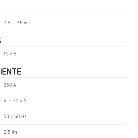
7,5 … 36 Vdc
S
FS < 5
RIENTE
250 A
4 … 20 mA
50 / 60 Hz
2,5 Ith