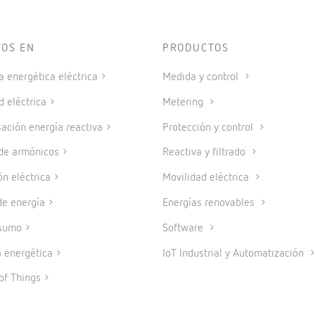
TOS EN
PRODUCTOS
a energética eléctrica
Medida y control
d eléctrica
Metering
ción energía reactiva
Protección y control
 de armónicos
Reactiva y filtrado
ón eléctrica
Movilidad eléctrica
e energía
Energías renovables
sumo
Software
a energética
IoT Industrial y Automatización
of Things