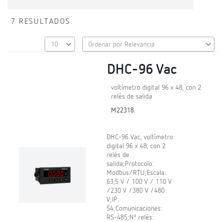
7 RESULTADOS
DHC-96 Vac
voltímetro digital 96 x 48, con 2
relés de salida
M22318.
DHC-96 Vac, voltímetro
digital 96 x 48, con 2
relés de
salida;Protocolo:
Modbus/RTU;Escala:
63,5 V / 100 V / 110 V
/230 V /380 V /480
V;IP:
54;Comunicaciones:
RS-485;Nº relés: