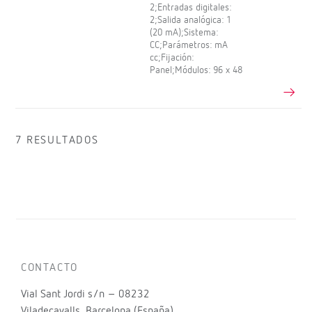
2;Entradas digitales:
2;Salida analógica: 1
(20 mA);Sistema:
CC;Parámetros: mA
cc;Fijación:
Panel;Módulos: 96 x 48
7 RESULTADOS
CONTACTO
Vial Sant Jordi s/n – 08232
Viladecavalls, Barcelona (España)