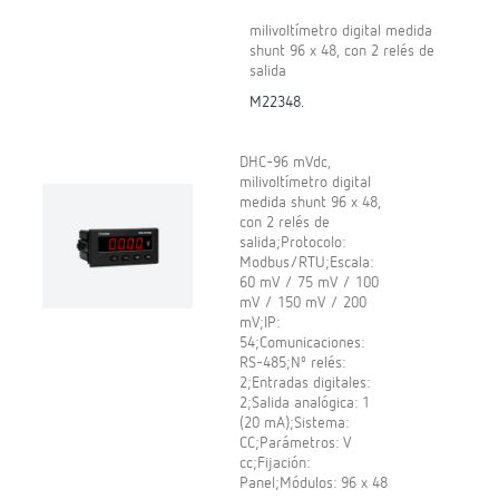
milivoltímetro digital medida
shunt 96 x 48, con 2 relés de
salida
M22348.
DHC-96 mVdc,
milivoltímetro digital
medida shunt 96 x 48,
con 2 relés de
salida;Protocolo:
Modbus/RTU;Escala:
60 mV / 75 mV / 100
mV / 150 mV / 200
mV;IP:
54;Comunicaciones:
RS-485;Nº relés:
2;Entradas digitales:
2;Salida analógica: 1
(20 mA);Sistema:
CC;Parámetros: V
cc;Fijación:
Panel;Módulos: 96 x 48