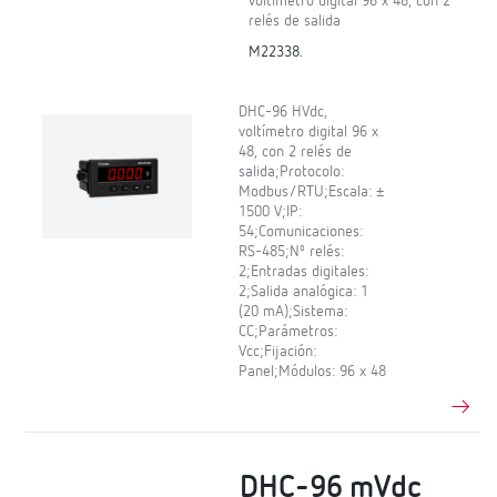
voltímetro digital 96 x 48, con 2
relés de salida
M22338.
DHC-96 HVdc,
voltímetro digital 96 x
48, con 2 relés de
salida;Protocolo:
Modbus/RTU;Escala: ±
1500 V;IP:
54;Comunicaciones:
RS-485;Nº relés:
2;Entradas digitales:
2;Salida analógica: 1
(20 mA);Sistema:
CC;Parámetros:
Vcc;Fijación:
Panel;Módulos: 96 x 48
DHC-96 mVdc