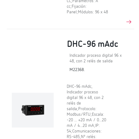
CC;Parámetros: A
cc;Fijación:
Panel;Módulos: 96 x 48
DHC-96 mAdc
Indicador proceso digital 96 x
48, con 2 relés de salida
M22368.
DHC-96 mAdc,
Indicador proceso
digital 96 x 48, con 2
relés de
salida;Protocolo:
Modbus/RTU;Escala:
-20 ... +20 mA / 0...20
mA / 4...20 mA;IP:
54;Comunicaciones:
RS-485;Nº relés: