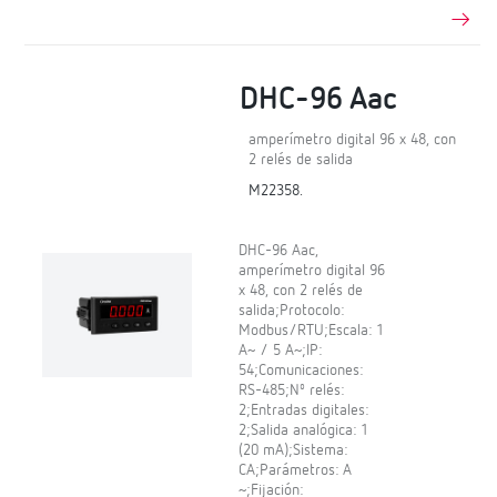
DHC-96 Aac
amperímetro digital 96 x 48, con
2 relés de salida
M22358.
DHC-96 Aac,
amperímetro digital 96
x 48, con 2 relés de
salida;Protocolo:
Modbus/RTU;Escala: 1
A~ / 5 A~;IP:
54;Comunicaciones:
RS-485;Nº relés:
2;Entradas digitales:
2;Salida analógica: 1
(20 mA);Sistema:
CA;Parámetros: A
~;Fijación: