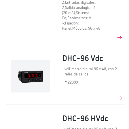
2;Entradas digitales:
2;Salida analógica: 1
(20 mA);Sistema:
CA;Parámetros: V
~;Fijación:
Panel;Módulos: 96 x 48
DHC-96 Vdc
voltímetro digital 96 x 48, con 2
relés de salida
M22388.
DHC-96 HVdc