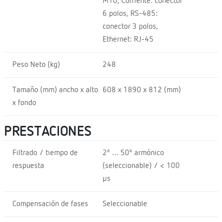
M10, Corriente: conector
6 polos, RS-485:
conector 3 polos,
Ethernet: RJ-45
Peso Neto (kg)
248
Tamaño (mm) ancho x alto
608 x 1890 x 812 (mm)
x fondo
PRESTACIONES
Filtrado / tiempo de
2º … 50º armónico
respuesta
(seleccionable) / < 100
µs
Compensación de fases
Seleccionable