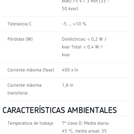
kvar) 75 V / 3 min (33 -
50 kvar)
Tolerancia C
-5 … +10 %
Pérdidas (W)
Dieléctricas: < 0,2 W /
kvar Total: < 0,4 W /
kvar
Corriente máxima (fase)
400 x In
Corriente máxima
1,8 In
transitoria
CARACTERÍSTICAS AMBIENTALES
Temperatura de trabajo
Tª clase D: Media diaria:
45 ºC, media anual: 35