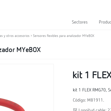
Sectores
Produ
as y otros accesorios
Sensores flexibles para analizador MYeBOX
lizador MYeBOX
kit 1 FL
kit 1 FLEX RMG70, Se
Código: M81911.
Longitud cable: 